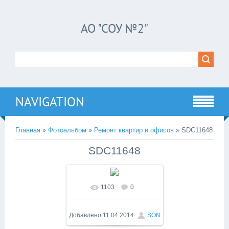
АО "СОУ №2"
NAVIGATION
Главная
»
Фотоальбом
»
Ремонт квартир и офисов
» SDC11648
SDC11648
1103
0
В реальном размере
1024x768
/ 97.5Kb
Добавлено
11.04.2014
SON