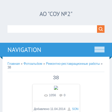
АО "СОУ №2"
NAVIGATION
Главная
»
Фотоальбом
»
Ремонтно-реставрационные работы
»
38
38
1056
0
В реальном размере
1600x1200
/ 324.3Kb
Добавлено
11.04.2014
SON